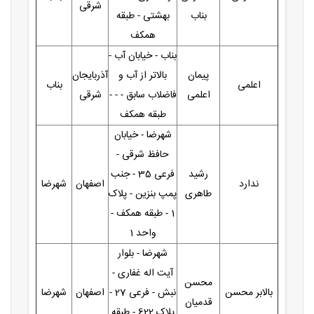
شرقی
بناب
بهشتی - طبقه
همکف
بناب - خیابان آب -
پیمان
بالاتر از آب و
آذربایجان
اعلمی
بناب
اعلمی
فاضلاب سابق - - -
شرقی
طبقه همکف
شهرضا - خیابان
حافظ شرقی -
رشید
فرعی 35 - جنب
ندارد
اصفهان
شهرضا
طاهری
پمپ بنزین - پلاک
1 - طبقه همکف -
واحد 1
شهرضا - بلوار
آیت اله غفاری -
محسن
بالابر محسن
نبش - فرعی 27 -
اصفهان
شهرضا
قدمیان
پلاک 622 - طبقه