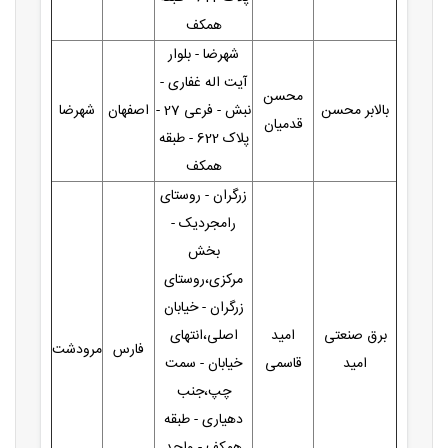
همکف
شهرضا - بلوار
آیت اله غفاری -
محسن
بالابر محسن
نبش - فرعی 27 -
اصفهان
شهرضا
قدمیان
پلاک 622 - طبقه
همکف
زرگران - روستای
رامجردیک -
بخش
مرکزی،روستای
زرگران - خیابان
برق صنعتی
امید
اصلی،انتهای
فارس
مرودشت
امید
قاسمی
خیابان - سمت
چپ،جنب
دهیاری - طبقه
همکف - واحد