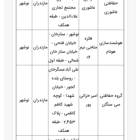
حفاظتی
مازندران
نوشهر
عاشوری
مجتمع تجاری
عاشوری
علاءالدین - طبقه
همکف
نوشهر - ستارخان -
فائزه
هوشمندسازی
خیابان فتحی -
متاجی نیم
مازندران
نوشهر
هونام
خیابان ستار خان
ور
شمالی - طبقه اول
علی آبادعسگرخان
- روستای بلده
کجور - خیابان
گروه حفاظتی
امیر خزائی
شهدا - کوچه
مازندران
نوشهر
سی سنگان
پور
شهید کاظم
کاظمی - پلاک
2,453 - طبقه
همکف
نوشهر - فردوسی -