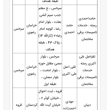
طبقه همکف
سرخس ، خ معلم
جنب سیم کشی
حامداحمدی
بعثت ، بلوار امام
رسته : خدمات
حامد
خراسان
رضا ، کوچه امام
سرخس
تاسیسات برقی
احمدی
رضوی
رضا20 (ثارالله 14)
ساختمان
، پلاک 43 ، طبقه
همکف
تقیاصل علی
سرخس ، بلوار
اکبری رسته :
مصی مقابل حوزه
تقی اصل
خراسان
خدمات
، بلوار امامت ،
سرخس
علی اکبری
رضوی
تاسیسات برقی
بلوار مصلی ،
ساختمان
طبقه اول
قروه ، ثبت احوال
، خیابان کوثر 2 ،
مهدی
دیبان
خیابان آیت الله
کردستان
قروه
احمدزاده