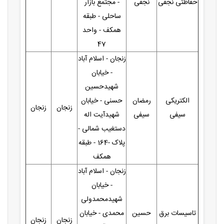
حفاظتی نجفی
نجفی
- مجتمع بازار
ساحلی - طبقه
همکف - واحد
47
زنجان - اسلام آباد
- خیابان
شهیدحسین
الکتریکی
رمضان
حسنی - خیابان
زنجان
زنجان
سیفی
سیفی
شهیدآیت اله
دستغیب شمالی -
پلاک -164 - طبقه
همکف
زنجان - اسلام آباد
- خیابان
شهیدمحمدولی
تاسیسات برق
حسین
محمدی - خیابان
زنجان
زنجان