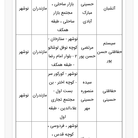
حسینی
بازار ساحلی ،
آتشبان
مازندران
نوشهر
مبارک
مجتمع بازار
آبادی
ساحلی ، طبقه
همکف
نوشهر - ستارخان -
سیستم
مرتضی
کوچه نوفل لوشاتو
حفاظتی حسن
مازندران
نوشهر
حسن پور
2 - بلوار امام رضا
پور
- طبقه همکف
نوشهر - کورکور سر
سیده
- کوچه اختر - بن
حفاظتی
منصوره
بست اول -
مازندران
نوشهر
حسینی
حسینی
مجتمع تجاری
مهر
علاءالدین - طبقه
اول
نوشهر ، فردوسی ،
کوچه قدس ،