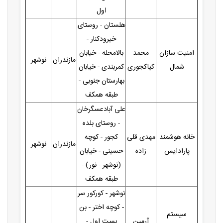
اول
هلستان - روستای
خیرودکنار -
امنیت سازان
محمد
بالامحله - خیابان
مازندران
نوشهر
شمال
کیاکجوری
کمربندی - خیابان
بهارستان جنوبی -
طبقه همکف
علی آبادعسگرخان
- روستای بلده
خانه هوشمند
مهدی قلی
کجور - کوچه
مازندران
نوشهر
پارادایس
زاده
حسینی - خیابان
(نوشهر - نور) -
طبقه همکف
نوشهر - کورکور سر
- کوچه اختر - بن
سیستم
آرمین
بست اول -