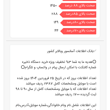
صحت بالای 88 درصد :
1450
صحت بالای 85درصد :
288
صحت بالای 80درصد :
149
صحت بالای 70درصد :
44
✅بانک اطلاعات آسانسور وبالابر کشور
⭕️هدیه ما به شما 3% تخفیف ویژه خرید دستگاه ذخیره
شماره کانتکت با امکان ارسال پیام در واتساپ و تلگرام⭕️
تعداد اطلاعات بروز که در تاریخ 25 فروردین 1404 بروز شده
است با موبایل ومشخصات کامل 2387 ردیف میباشد
تعداد اطلاعات که با موبایل ومشخصات کامل از سال 90 تا 98
ثبت گردیده 1700 ردیف میباشد
این اطلاعات شامل نام ونام خانوادگی،شماره موبایل،آدرس،نام