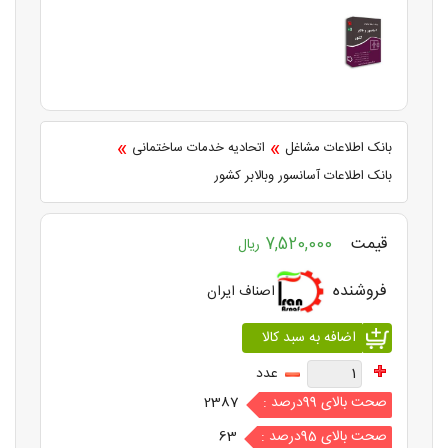
»
»
بانک اطلاعات مشاغل
اتحادیه خدمات ساختمانی
بانک اطلاعات آسانسور وبالابر کشور
قیمت
7,520,000
ریال
فروشنده
اصناف ایران
عدد
صحت بالای 99درصد :
2387
صحت بالای 95درصد :
63