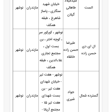
سیدمیلاد
خیابان شهید
الست
طاهائی
مازندران
نوشهر
سنگاری ، پاساژ
گیلان
شاهرخ ، طبقه
همکف
نوشهر ، کورکور سر
، کوچه اختر ، بن
علیرضا
ال ای دی
بست اول ،
حسن زاده
مازندران
نوشهر
حسن زاده
مجتمع تجاری
خانقاه
علاءالدین ، طبقه
همکف
نوشهر - هفت تیر
- خیابان شهدای
هفت تیر - بن
جواد
گسترده شمال
بست شهدای
مازندران
نوشهر
شیری
هفت تیر 15 -
مجتمع آریانا -