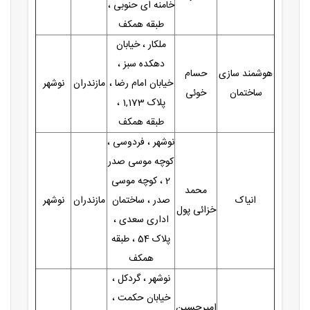
خامنه ای حنوبی ،
طبقه همکف
ملکار ، خیابان
دهکده سبز ،
هوشمند سازی
حسام
خیابان امام رضا ،
مازندران
نوشهر
ساختمان
خوئی
پلاک 1,173 ،
طبقه همکف
نوشهر ، فردوسی ،
کوچه موسی صدر
2 ، کوچه موسی
محمد
انیاک
صدر ، ساختمان
مازندران
نوشهر
خزائی پول
اداری سعدی ،
پلاک 54 ، طبقه
همکف
نوشهر ، گردکل ،
خیابان حکمت ،
امیرحسین