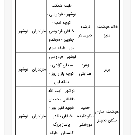
طبقه همکف
نوشهر - فردوسی -
کوچه ادب -
خانه هوشمند
فرشته
خیابان فردوسی
مازندران
نوشهر
دنیز
دیوسالار
جنوبی - مجتمع
نور - طبقه سوم
نوشهر - فردوسی -
زهره
میدان آزادی -
برتر
مازندران
نوشهر
هدایتی
کوچه بازار روز -
طبقه اول
نوشهر - آیت الله
طالقانی - خیابان
حمید
شهید نقی پور -
هوشمند سازی
نیکوعقیده
خیابان طاهر -
مازندران
نوشهر
نیکان تجهیز
مورشکی
پاساژ بزرگ
گلستان - طبقه