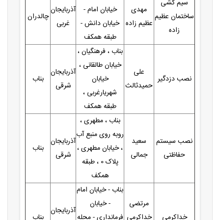
سیم کشی
مهدی
خیابان امام -
آذربایجان
ساختمان عظیم
چالدران
عظیم زاده
خیابان دانش -
غربی
زاده
طبقه همکف
بناب ، فرهنگیان ،
خیابان طالقانی ،
علی
آذربایجان
نصب دزدگیر
خیابان
بناب
حمیدثالث
شرقی
شهریارغربی ،
طبقه همکف
بناب ، مطهری ،
روبه روی منبع آب
نصب سیستم
سعید
آذربایجان
، خیابان مطهری ،
بناب
حفاظتی
جمالی
شرقی
پلاک 0 ، طبقه
همکف
بناب - خیابان امام
مرتضی
- خیابان
آذربایجان
خداکرمی
خداکرمی
فرمانداری - محله
بناب