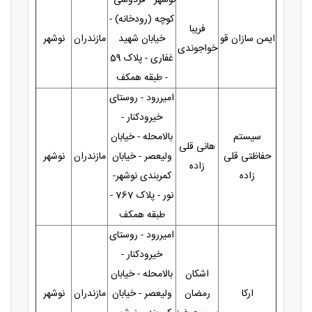
کوچه (رودخانه) -
فریبا
ایمن سازان قو
خیابان شهید
مازندران
نوشهر
خواجوندی
غفاری - پلاک 59
- طبقه همکف
امیررود - روستای
خیرودکنار -
سیستم
بالامحله - خیابان
هانی قلی
حفاظتی قلی
ولیعصر - خیابان
مازندران
نوشهر
زاده
زاده
کمربندی نوشهر-
نور - پلاک 767 -
طبقه همکف
امیررود - روستای
خیرودکنار -
اشکان
بالامحله - خیابان
ارکا
رمضان
ولیعصر - خیابان
مازندران
نوشهر