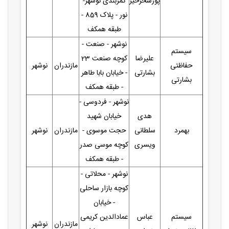
پورسحرخیز
کمربندی نوشهر-
نور - پلاک 859 -
طبقه همکف
نوشهر - صنعت -
سیستم
علیرضا
کوچه صنعت 23
حفاظتی
مازندران
نوشهر
بشارتی
- خیابان بابا طاهر
بشارتی
- طبقه همکف
نوشهر - فردوسی -
هدی
خیابان شهید
بهمرد
سلطانی
حجت موسوی -
مازندران
نوشهر
ویسری
کوچه موسی صدر
- طبقه همکف
نوشهر - محلاتی -
کوچه بازار ساحلی
- خیابان
سیستم
عباس
عمادالدین کریمی
مازندران
نوشهر