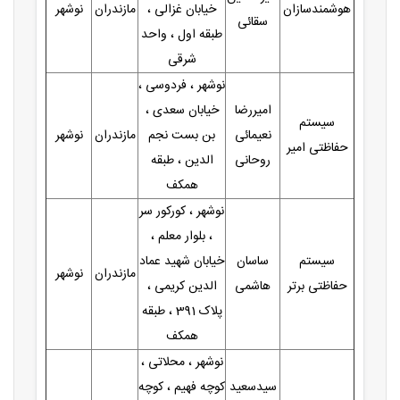
هوشمندسازان
خیابان غزالی ،
مازندران
نوشهر
سقائی
طبقه اول ، واحد
شرقی
نوشهر ، فردوسی ،
امیررضا
خیابان سعدی ،
سیستم
نعیمائی
بن بست نجم
مازندران
نوشهر
حفاظتی امیر
روحانی
الدین ، طبقه
همکف
نوشهر ، کورکور سر
، بلوار معلم ،
سیستم
ساسان
خیابان شهید عماد
مازندران
نوشهر
حفاظتی برتر
هاشمی
الدین کریمی ،
پلاک 391 ، طبقه
همکف
نوشهر ، محلاتی ،
سیدسعید
کوچه فهیم ، کوچه