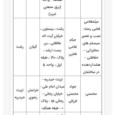
(برق صنعتی
امید)
میثمغلامی
فخبی رسته :
رشت ، بیستون ،
نصب و تعمیر
خیابان آیت اله
میثم
سیستم های
طالقانی ، بن
غلامی
گیلان
رشت
مخابراتی –
بست ارشد ،
فخبی
حفاظتی –
پلاک -190 ، طبقه
هشداردهنده
اول ، واحد 5
در ساختمان
تربت حیدریه -
جواد
میدان امام علی -
خراسان
تربت
محسنی
محسنی
خیابان رجائی -
رضوی
حیدریه
فرزقی
رجائی 15 - پلاک
0 - طبقه همکف