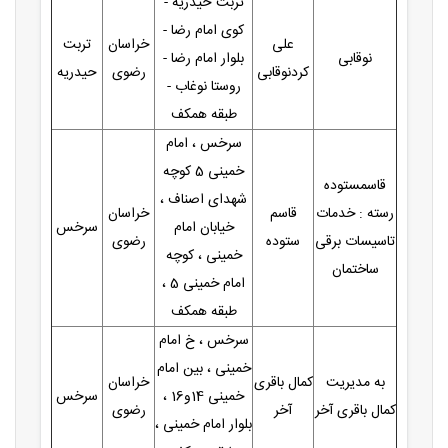
تربت حیدریه -
کوی امام رضا -
علی
خراسان
تربت
نوقابی
بلوار امام رضا -
کردنوقابی
رضوی
حیدریه
روستا نوغاب -
طبقه همکف
سرخس ، امام
خمینی 5 کوچه
قاسمستوده
شهدای اصناف ،
رسته : خدمات
قاسم
خراسان
خیابان امام
سرخس
تاسیسات برقی
ستوده
رضوی
خمینی ، کوچه
ساختمان
امام خمینی 5 ،
طبقه همکف
سرخس ، خ امام
خمینی ، بین امام
به مدیریت
کمال باقری
خراسان
خمینی 14و16 ،
سرخس
کمال باقری آخر
آخر
رضوی
بلوار امام خمینی ،