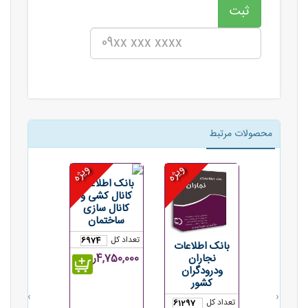
محصولات مرتبط
ویژه
ویژه
بانک اطلاعات
کانال کشی و
کانال سازی
ساختمان
تعداد کل
6974
بانک اطلاعات
نجاران
4,750,000ریال
ودرودگران
کشور
›
‹
تعداد کل
61297