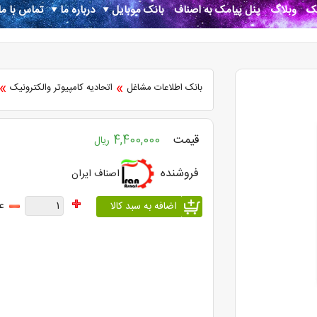
نک
وبلاگ
پنل پیامک به اصناف
بانک موبایل
درباره ما
تماس با ما
»
»
بانک اطلاعات مشاغل
اتحادیه کامپیوتر والکترونیک
قیمت
4,400,000
ریال
فروشنده
اصناف ایران
ع