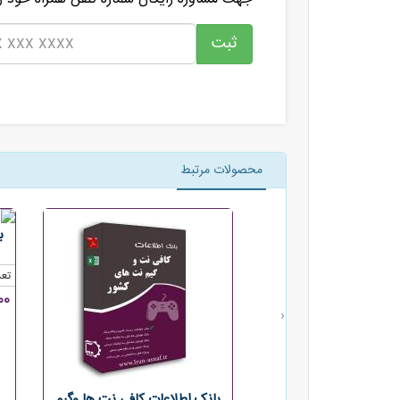
محصولات مرتبط
ب
تعد
000
‹
بانک اطلاعات کافی نت ها وگیم