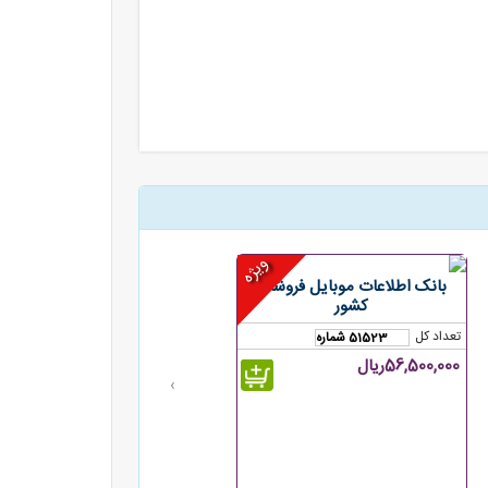
ویژه
بانک اطلاعات موبایل فروشان
کشور
تعداد کل
51523 شماره
56,500,000ریال
›