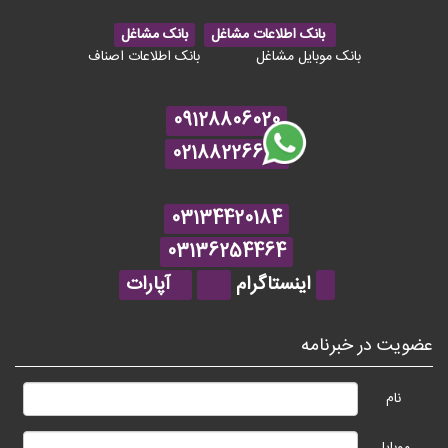
بانک اطلاعات مشاغل
بانک مشاغل
بانک موبایل مشاغل
بانک اطلاعات اصناف
09128806020
02188226615
03134420184
03136254464
اینستاگرام
آپارات
عضویت در خبرنامه
نام