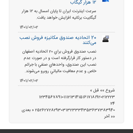
۱۲ هزار گیگاب
سرعت اینترنت ایران تا پایان امسال به ۱۲ هزار
گیگابیت برثانیه افزایش خواهد یافت.
1401/02/02
20 اتحاديه صندوق مكانيزه فروش نصب
می‌کنند
نصب صندوق فروش براي 20 اتحاديه اصفهان
در دستور كار قرارگرفته است و در صورت عدم
نصب اين صندوق، واحدهاي صنفي با جرائم
خاص و عدم معافيت مالياتي روبرو می‌شوند.
1401/02/02
شروع »»
قبل »
1
2
3
4
5
6
7
8
9
10
11
12
13
14
15
16
17
18
19
20
21
22
23
24
40
39
38
37
36
35
34
33
32
31
30
29
28
27
26
25
« بعدی
«« آخر