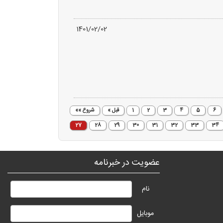
1401/02/02
6
5
4
3
2
1
قبل »
شروع »»
27
28
29
30
31
32
33
34
عضویت در خبرنامه
نام
موبایل