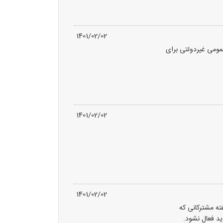
1401/02/02
مومی غیردولتی برای
1401/02/02
1401/02/02
فته مشترکانی که
دید فعال نشود.