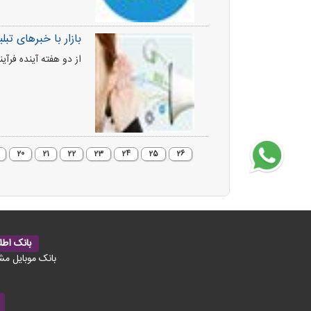
بازار با خبرهای تب
از دو هفته آینده فرآی
20
21
22
23
24
25
26
بانک اطل
بانک موبایل مش