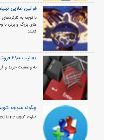
قوانین طلایی تبلیغ
با توجه به کارکردهای
های بزرگ و برتر، با وج
قائلند
فعالیت ۲۹۰۰ فروشگاه اینترنتی دارای مجوز
به وضعیت خرید و فرو
چگونه متوجه شویم د
عبارت “Last seen a prolonged time ago” در توضیح وضعیت حضور شخص مورد نظر مشاهده می‌شود.