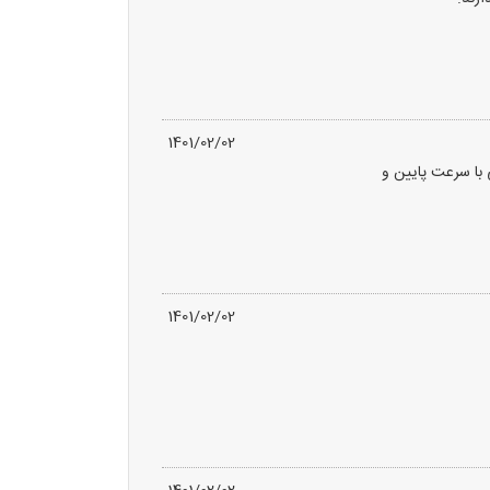
1401/02/02
 با سرعت پایین و
1401/02/02