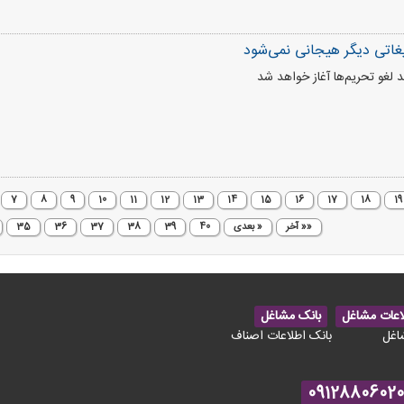
لیغاتی دیگر هیجانی نمی‌شود
ند لغو تحریم‌ها آغاز خواهد شد
7
8
9
10
11
12
13
14
15
16
17
18
19
«« آخر
« بعدی
40
39
38
37
36
35
اعات مشاغل
بانک مشاغل
اغل
بانک اطلاعات اصناف
09128806020