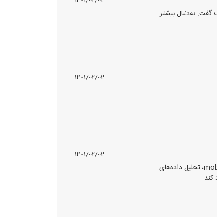
1401/02/02
گفت: به‌دنبال بیشتر
1401/02/02
1401/02/02
فناوری اسمک که ادغام چهار فناوری نوین«شبکه‌های دیجیتالی اجتماعی amicable network، موبایلmobile، تحلیل داده‌های