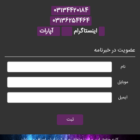
03134420184
03136254464
اینستاگرام
آپارات
عضویت در خبرنامه
نام
موبایل
ایمیل
کلیه حقوق این سایت متعلق به شرکت ایران اصناف می باشد