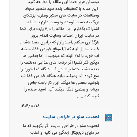
دوستان عزیز حتما این مقاله را مطالعه کنید
.این مقاله با تحقیقات بنده سید منصور سجاد
ومطالعات در سایت های معتبر ونظریه پزشکان
بزرگ به دست اومده ودوست دارم با شما به
اشتراک بگذارم. این مقاله را در2 پارت برای شما
در سایت ایران اصناف وسایت اندام پرور
بارگذاری میکنم .امیدوارم که براتون مفید باشه .
خوب سئوال اینه که آیا موقع خوردن غذا، میشه
آب خورد با نه؟ البته که میتونید!!! اما بعضی ها
میگن فکر نکنم! اگر برنامه های غذایی مختلف را
دیده باشید حتما نوشیدن آب هنگام غذا خورد را
منع کرده اند ومیگند نباید هنگام خوردن غذا آب
بنوشید.بعضی ها میگند این کار باعث چاقی
میشه و بعضی دیگه میگند آب، اسید معده را
کم میکنه .....
1404/10/18
اهمیت سئو در طراحی سایت
اهمیت سئو در طراحی سایت اگر بگوییم که ما
در دنیای دیجیتال زندگی می کنیم و اغلب