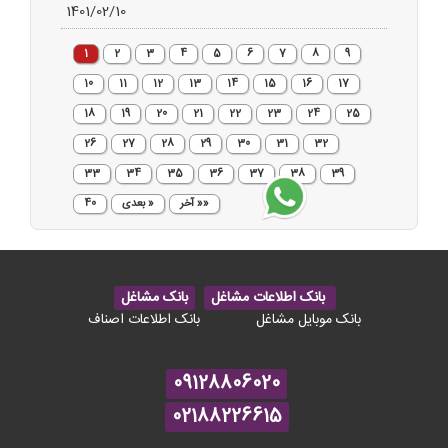
1401/02/10
1
2
3
4
5
6
7
8
9
10
11
12
13
14
15
16
17
18
19
20
21
22
23
24
25
26
27
28
29
30
31
32
33
34
35
36
37
38
39
«« آخر
« بعدی
40
بانک اطلاعات مشاغل
بانک مشاغل
بانک موبایل مشاغل
بانک اطلاعات اصناف
09128806020
02188226615